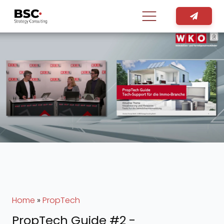
Home
»
PropTech
PropTech Guide #2 -