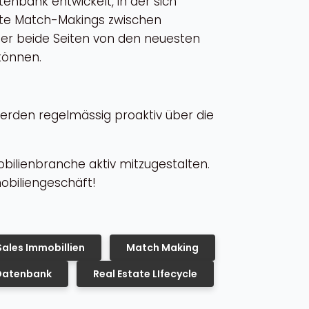
enbank entwickelt, in der sich
lte Match-Makings zwischen
der beide Seiten von den neuesten
können.
erden regelmässig proaktiv über die
bilienbranche aktiv mitzugestalten.
mobiliengeschäft!
ales Immobillien
Match Making
Datenbank
Real Estate LIfecycle