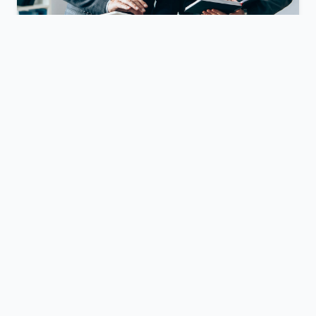
M&A? Startup? Nachfolge?
Sie planen in ein Unternehmen (Startup, M&A,
Nachfolge) zu investieren und möglichst zeitnah
den Return-on-Investment herbeizuführen. Gerne
bieten wir unseren Support an als erfahrene
Manager mit den entsprechenden Skillssets in der
Sondierungsphase, Due Diligence,
Integrationsphase oder in den Aufsichtsgremien.
Initiative PropTech
MIt unserer langjährigen Erfahrung im Immobilien-
und PropTech-Markt bieten wir Beratung bei der
Auswahl von PropTechs sowie ein Matchmaking für
Corporates und PropTechs jeder Lifecycle-Phase.