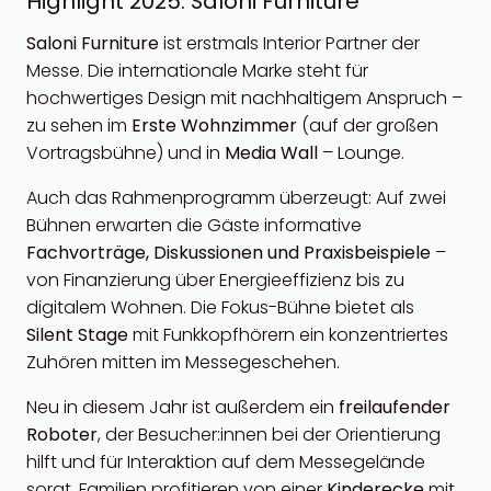
Highlight 2025: Saloni Furniture
Saloni Furniture
ist erstmals Interior Partner der
Messe. Die internationale Marke steht für
hochwertiges Design mit nachhaltigem Anspruch –
zu sehen im
Erste Wohnzimmer
(auf der großen
Vortragsbühne) und in
Media Wall
– Lounge.
Auch das Rahmenprogramm überzeugt: Auf zwei
Bühnen erwarten die Gäste informative
Fachvorträge, Diskussionen und Praxisbeispiele
–
von Finanzierung über Energieeffizienz bis zu
digitalem Wohnen. Die Fokus-Bühne bietet als
Silent Stage
mit Funkkopfhörern ein konzentriertes
Zuhören mitten im Messegeschehen.
Neu in diesem Jahr ist außerdem ein
freilaufender
Roboter
, der Besucher:innen bei der Orientierung
hilft und für Interaktion auf dem Messegelände
sorgt. Familien profitieren von einer
Kinderecke
mit